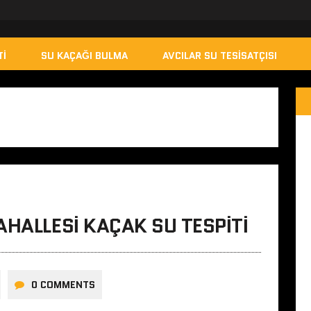
TI
SU KAÇAĞI BULMA
AVCILAR SU TESISATÇISI
AHALLESI KAÇAK SU TESPITI
0 COMMENTS