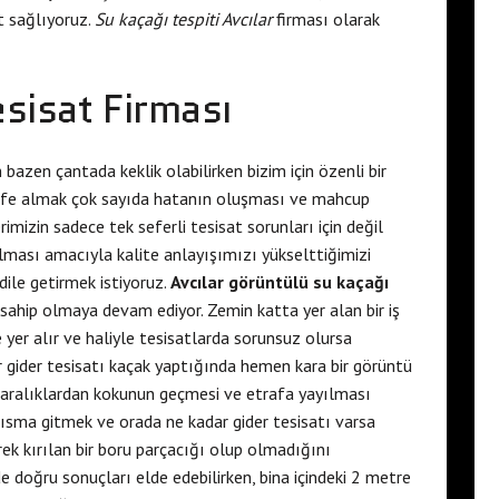
t sağlıyoruz.
Su kaçağı tespiti Avcılar
firması olarak
sisat Firması
 bazen çantada keklik olabilirken bizim için özenli bir
hafife almak çok sayıda hatanın oluşması ve mahcup
mizin sadece tek seferli tesisat sorunları için değil
olması amacıyla kalite anlayışımızı yükselttiğimizi
 dile getirmek istiyoruz.
Avcılar görüntülü su kaçağı
a sahip olmaya devam ediyor. Zemin katta yer alan bir iş
yer alır ve haliyle tesisatlarda sorunsuz olursa
r gider tesisatı kaçak yaptığında hemen kara bir görüntü
o aralıklardan kokunun geçmesi ve etrafa yayılması
li kısma gitmek ve orada ne kadar gider tesisatı varsa
rek kırılan bir boru parçacığı olup olmadığını
doğru sonuçları elde edebilirken, bina içindeki 2 metre