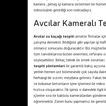
kamera , pimaş içi kamera sistemleri ile hizme
teknolojinin getirdiği son noktadayız.
Avcılar Kameralı Te
Avcılar su kaçağı tespiti
amatör firmalar için
çalışma demektir. Bildiğiniz gibi yapılan işi 
olmanız sonucunu doğuracaktır. Biz müşterileri
tüm tanıdıklarına bizleri önermesi, referans 
söyleyebiliriz. Birkaç teknik ile örnek sorunları
tespiti yöntemleri
ile garantili bakış açısın
yerinin hemen üst bölmesinde çok sayıda daire 
herhangi bir sızıntı meydana gelmez. Fakat bi
ve kokunun betonların içine işlemesi ile mikr
hızlıca oluşacaktır. İlk işimiz o dairedeki ilgi
içlerine sıra ile kablolu kameralardan göndere
öğrenmektir. Zaten bunu yapmamız ile genelde 