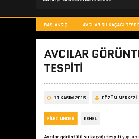
BAŞLANGIÇ
AVCILAR SU KAÇAĞI TESPI
AVCILAR GÖRÜNT
TESPITI
10 KASIM 2015
ÇÖZÜM MERKEZI
FILED UNDER
GENEL
Avcılar görüntülü su kaçağı tespiti
yaptırma