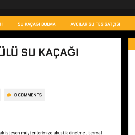
TI
SU KAÇAĞI BULMA
AVCILAR SU TESISATÇISI
ÜLÜ SU KAÇAĞI
0 COMMENTS
k isteyen müşterilerimize akustik dinelme , termal