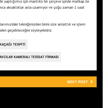
e yaptığımız için mantıklı bir çerçeve içinde matkap ile
unca aksaklıklar asla uzamıyor ve çoğu zaman 1 saat
arımızdaki tekniğimizden birini size anlattık ve işlem
en geçebileceğini söyleyebiliriz.
KAÇAĞI TESPITI
AVCILAR KAMERALI TESISAT FIRMASI
NEXT POST