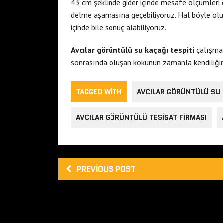
43 cm şeklinde gider içinde mesafe ölçümleri d
delme aşamasına geçebiliyoruz. Hal böyle ol
içinde bile sonuç alabiliyoruz.
Avcılar görüntülü su kaçağı tespiti
çalışmal
sonrasında oluşan kokunun zamanla kendiliğind
TAGGED WITH
AVCILAR GÖRÜNTÜLÜ SU 
AVCILAR GÖRÜNTÜLÜ TESISAT FIRMASI
PREVIOUS POST