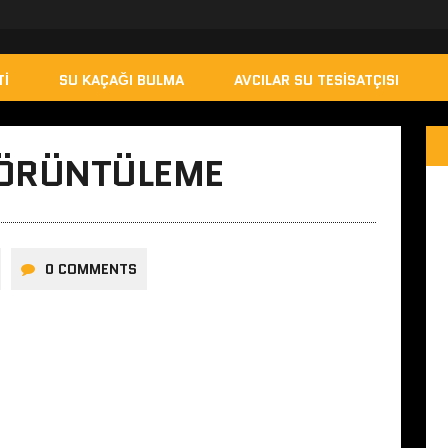
TI
SU KAÇAĞI BULMA
AVCILAR SU TESISATÇISI
GÖRÜNTÜLEME
0 COMMENTS